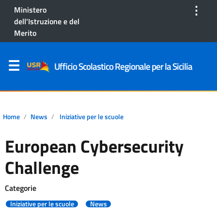
⋮
Ministero
dell'Istruzione e del
Merito
Ufficio Scolastico Regionale per la Sicilia
Home
News
Iniziative per le scuole
European Cybersecurity
Challenge
Categorie
Iniziative per le scuole
News