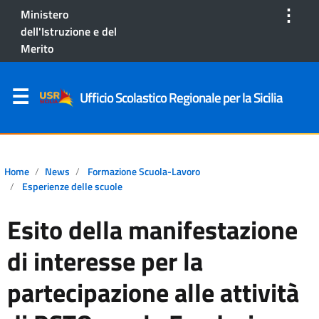
⋮
Ministero
dell'Istruzione e del
Merito
Ufficio Scolastico Regionale per la Sicilia
Home
News
Formazione Scuola-Lavoro
Esperienze delle scuole
Esito della manifestazione
di interesse per la
partecipazione alle attività