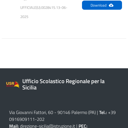
Download
UFFICIALE(U).0028415.13-06-
2025
Ufficio Scolastico Regionale per la
Sicilia
Via Giovanni Fattori, 60 - 90146 Palermo (PA)
|
Tel.:
+39
0916909111
-
202
Mail:
direzione-sicilia@istruzione.it
|
PEC: