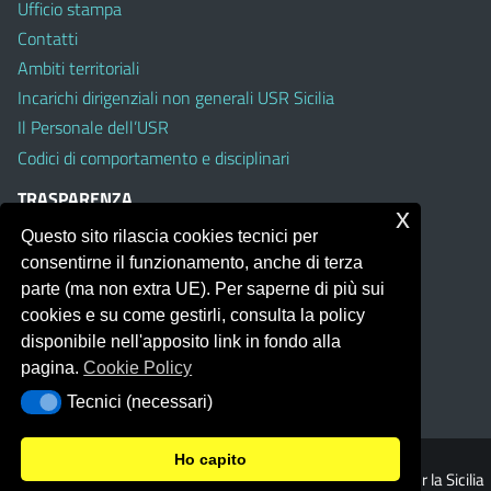
Ufficio stampa
Contatti
Ambiti territoriali
Incarichi dirigenziali non generali USR Sicilia
Il Personale dell’USR
Codici di comportamento e disciplinari
TRASPARENZA
x
Questo sito rilascia cookies tecnici per
Albo on line
consentirne il funzionamento, anche di terza
Amministrazione Trasparente
parte (ma non extra UE). Per saperne di più sui
Pubblici proclami
cookies e su come gestirli, consulta la policy
PTPCT per le Istituzioni scolastiche della Sicilia
disponibile nell'apposito link in fondo alla
Whistleblowing
pagina.
Cookie Policy
Obiettivi di Accessibilità
Tecnici (necessari)
Tecnici (necessari)
Ho capito
© 2026 Ufficio Scolastico Regionale per la Sicilia