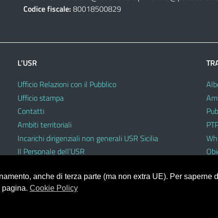
Codice fiscale:
80018500829
L’USR
TR
Ufficio Relazioni con il Pubblico
Alb
Ufficio stampa
Amm
Contatti
Pub
Ambiti territoriali
PTP
Incarichi dirigenziali non generali USR Sicilia
Whi
Il Personale dell’USR
Obie
Codici di comportamento e disciplinari
ionamento, anche di terza parte (ma non extra UE). Per saperne di
a pagina.
Cookie Policy