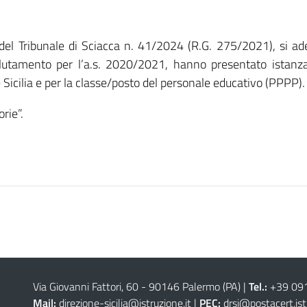
el Tribunale di Sciacca n. 41/2024 (R.G. 275/2021), si adem
clutamento per l’a.s. 2020/2021, hanno presentato istanz
e Sicilia e per la classe/posto del personale educativo (PPPP).
rie”.
Via Giovanni Fattori, 60 - 90146 Palermo (PA)
|
Tel.:
+39 09
Mail:
direzione-sicilia@istruzione.it
|
PEC:
drsi@postacert.ist