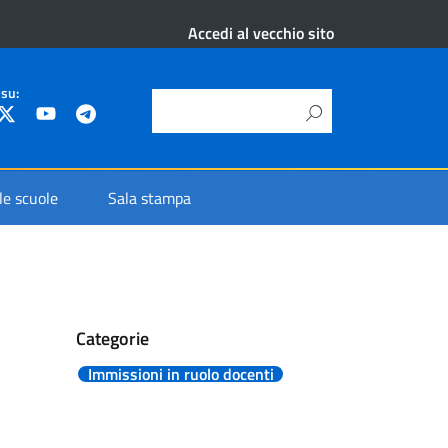
Accedi al vecchio sito
 su:
 le scuole
Sala stampa
Categorie
Immissioni in ruolo docenti