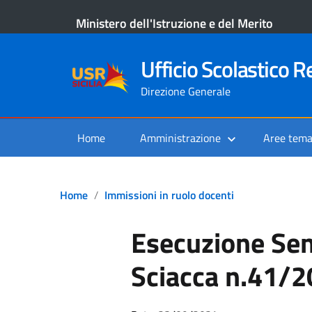
Ministero dell'Istruzione e del Merito
Ufficio Scolastico Re
Direzione Generale
Home
Amministrazione
Aree tema
Home
Immissioni in ruolo docenti
Esecuzione Sen
Sciacca n.41/