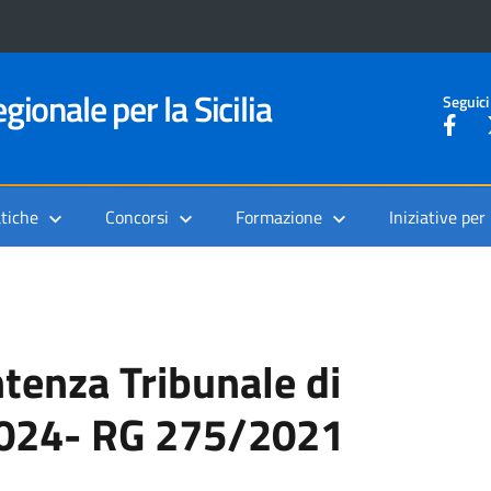
gionale per la Sicilia
Seguici
tiche
Concorsi
Formazione
Iniziative per
tenza Tribunale di
2024- RG 275/2021