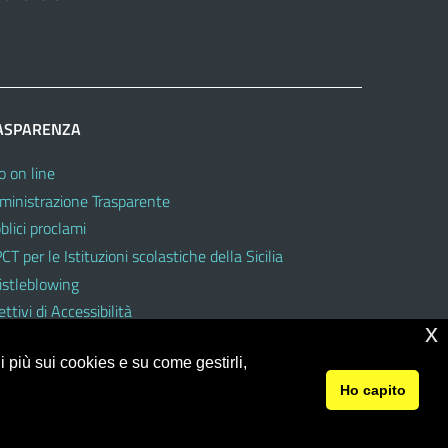
ASPARENZA
o on line
inistrazione Trasparente
blici proclami
CT per le Istituzioni scolastiche della Sicilia
stleblowing
ttivi di Accessibilità
x
 più sui cookies e su come gestirli,
Ho capito
© 2026 Ufficio Scolastico Regionale per la Sicilia