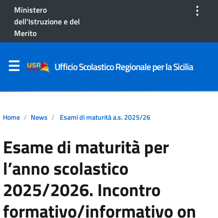
⋮
Ministero
dell'Istruzione e del
Merito
Ufficio Scolastico Regionale per la Sicilia
Home
News
Esami di maturità a.s. 2025/26
Esame di maturità per
l’anno scolastico
2025/2026. Incontro
formativo/informativo on