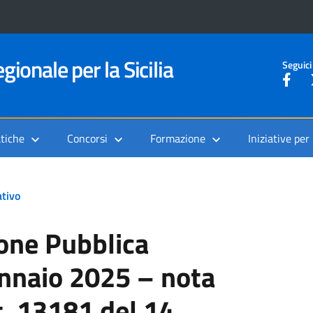
gionale per la Sicilia
Seguici
tiche
Concorsi
Formazione
Iniziative per
tivo
ione Pubblica
ennaio 2025 – nota
t. 13181 del 14