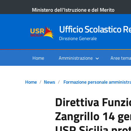
Ministero dell'Istruzione e del Merito
Ufficio Scolastico Re
Direzione Generale
Home
Amministrazione
Aree tema
Home
News
Formazione personale amministra
Direttiva Funz
Zangrillo 14 g
USR Sicilia pro