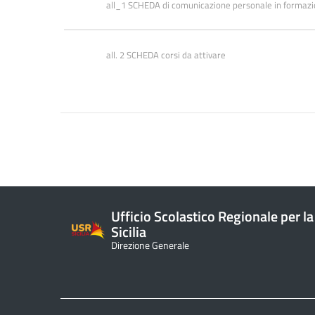
all_1 SCHEDA di comunicazione personale in formaz
all. 2 SCHEDA corsi da attivare
Ufficio Scolastico Regionale per la
Sicilia
Direzione Generale