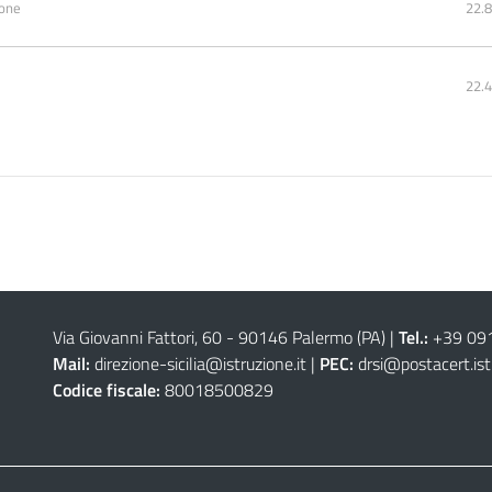
ione
22.
22.
Via Giovanni Fattori, 60 - 90146 Palermo (PA)
|
Tel.:
+39 09
Mail:
direzione-sicilia@istruzione.it
|
PEC:
drsi@postacert.ist
Codice fiscale:
80018500829