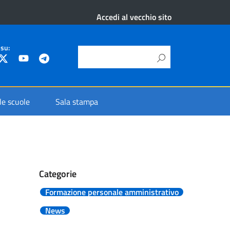
Accedi al vecchio sito
 su:
 le scuole
Sala stampa
Categorie
Formazione personale amministrativo
News