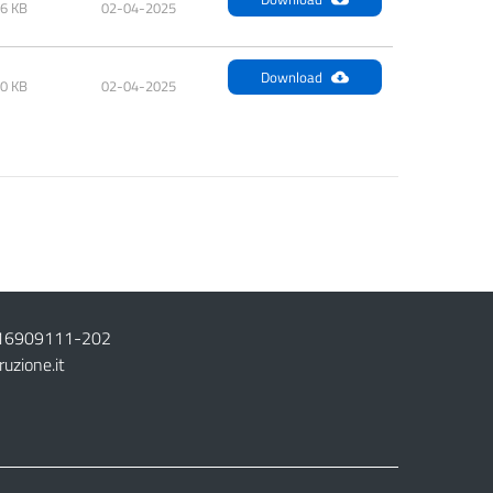
86 KB
02-04-2025
Download
40 KB
02-04-2025
16909111
-
202
ruzione.it