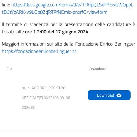
link:
https://docs.google.com/forms/d/e/1FAIpQLSeFYEixGWOppL-
tD6zYzARK-v9LQp8ZqToTPfNEmic-pnxrfQ/viewform
Il termine di scadenza per la presentazione delle candidature è
fissato alle
ore 1
2:00 del 17 giugno 2024.
Maggiori informazioni sul sito della Fondazione Enrico Berlinguer
https://fondazioneenricoberlinguer.it/
File
Download
m_pi.AOODRSI.REGISTRO 
Download
UFFICIALE(E).0022193.03-06-
2024 (2)