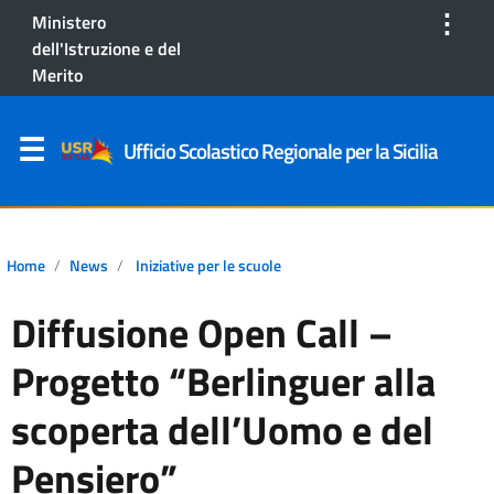
⋮
Ministero
dell'Istruzione e del
Merito
Ufficio Scolastico Regionale per la Sicilia
Home
News
Iniziative per le scuole
Diffusione Open Call –
Progetto “Berlinguer alla
scoperta dell’Uomo e del
Pensiero”