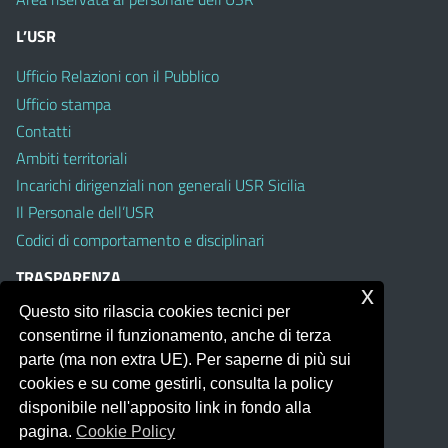
L’USR
Ufficio Relazioni con il Pubblico
Ufficio stampa
Contatti
Ambiti territoriali
Incarichi dirigenziali non generali USR Sicilia
Il Personale dell’USR
Codici di comportamento e disciplinari
TRASPARENZA
x
Questo sito rilascia cookies tecnici per
Albo on line
consentirne il funzionamento, anche di terza
Amministrazione Trasparente
parte (ma non extra UE). Per saperne di più sui
Pubblici proclami
cookies e su come gestirli, consulta la policy
PTPCT per le Istituzioni scolastiche della Sicilia
disponibile nell'apposito link in fondo alla
Whistleblowing
pagina.
Cookie Policy