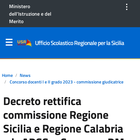
⋮
Ministero
dell'Istruzione e del
Merito
Ufficio Scolastico Regionale per la Sicilia
Home
News
Concorso docenti I e II grado 2023 - commissione giudicatrice
Decreto rettifica
commissione Regione
Sicilia e Regione Calabria