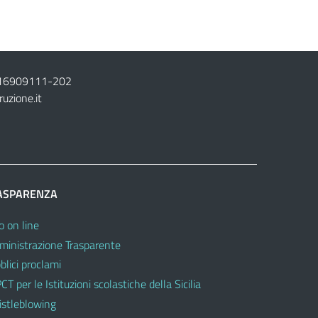
16909111
-
202
ruzione.it
ASPARENZA
o on line
inistrazione Trasparente
blici proclami
CT per le Istituzioni scolastiche della Sicilia
stleblowing