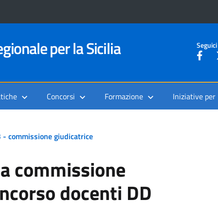
gionale per la Sicilia
Seguici
tiche
Concorsi
Formazione
Iniziative per
3 - commissione giudicatrice
ica commissione
ncorso docenti DD