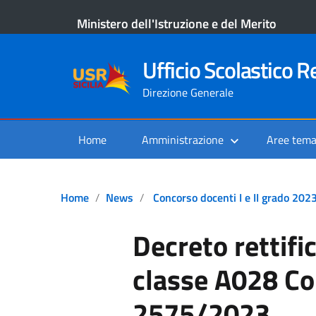
Ministero dell'Istruzione e del Merito
Ufficio Scolastico Re
Direzione Generale
Home
Amministrazione
Aree tema
Home
News
Concorso docenti I e II grado 202
Decreto rettif
classe A028 Co
2575/2023