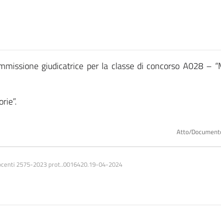
commissione giudicatrice per la classe di concorso A028 – 
rie”.
Atto/Document
docenti 2575-2023 prot..0016420.19-04-2024