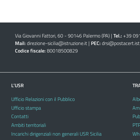
Via Giovanni Fattori, 60 - 90146 Palermo (PA)
|
Tel.:
+39 09
Mail:
direzione-sicilia@istruzione.it
|
PEC:
drsi@postacert.ist
Codice fiscale:
80018500829
L’USR
TR
Ufficio Relazioni con il Pubblico
Alb
Ufficio stampa
Amm
Contatti
Pub
Ambiti territoriali
PTP
Incarichi dirigenziali non generali USR Sicilia
Whi