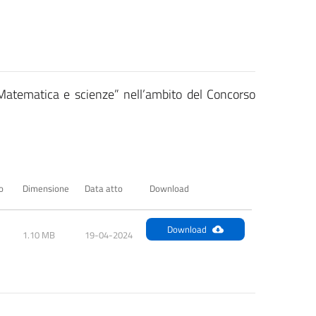
“Matematica e scienze” nell’ambito del Concorso
o
Dimensione
Data atto
Download
Download
1.10 MB
19-04-2024