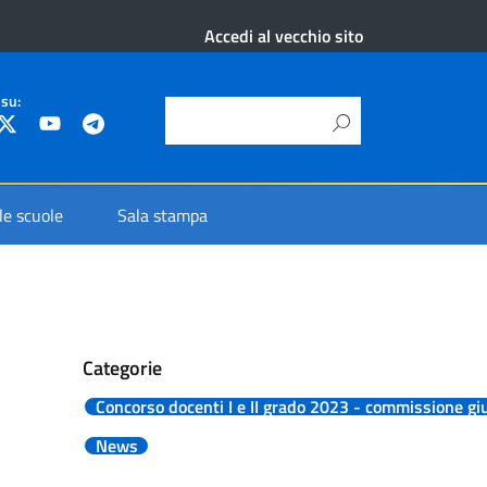
Accedi al vecchio sito
 su:
 le scuole
Sala stampa
Categorie
Concorso docenti I e II grado 2023 - commissione giu
News