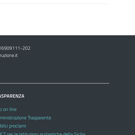
16909111
-
202
ruzione.it
ASPARENZA
o on line
inistrazione Trasparente
blici proclami
CT per le Istituzioni scolastiche della Sicilia