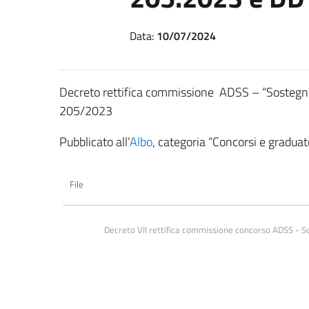
Data:
10/07/2024
Decreto rettifica commissione ADSS – “Sostegno n
205/2023
Pubblicato all’
Albo
, categoria “Concorsi e graduato
File
Decreto VII rettifica commissione concorso ADSS - So