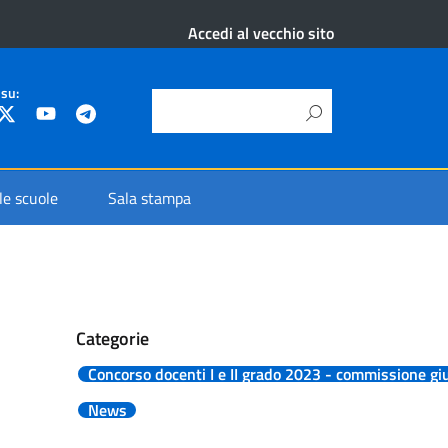
Accedi al vecchio sito
 su:
 le scuole
Sala stampa
Categorie
Concorso docenti I e II grado 2023 - commissione giu
News