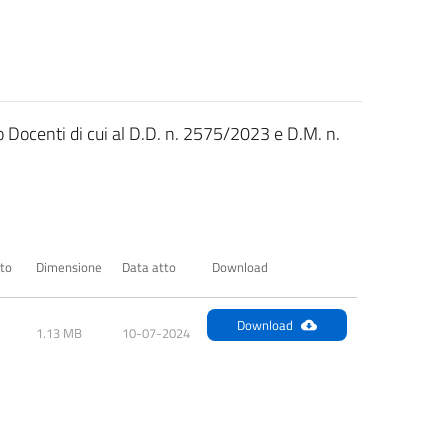
 Docenti di cui al D.D. n. 2575/2023 e D.M. n.
to
Dimensione
Data atto
Download
Download
1.13 MB
10-07-2024