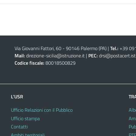
Via Giovanni Fattori, 60 - 90146 Palermo (PA)
|
Tel.:
+39 09
Mail:
direzione-sicilia@istruzione.it
|
PEC:
drsi@postacert.ist
Codice fiscale:
80018500829
L’USR
TR
Ufficio Relazioni con il Pubblico
Alb
Ufficio stampa
Amm
Contatti
Pub
Ambiti territoriali
PTP