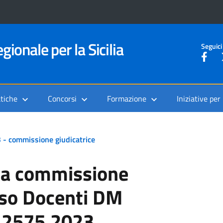
gionale per la Sicilia
Seguici
tiche
Concorsi
Formazione
Iniziative per
3 - commissione giudicatrice
ica commissione
so Docenti DM
 2575.2023