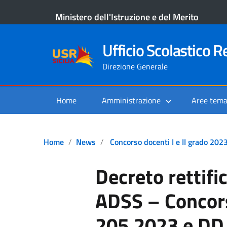
Ministero dell'Istruzione e del Merito
Ufficio Scolastico Re
Direzione Generale
Home
Amministrazione
Aree tema
Home
News
Concorso docenti I e II grado 202
Decreto rettif
ADSS – Concor
205.2023 e DD