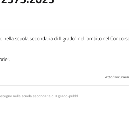
ella scuola secondaria di II grado” nell’ambito del Concorso
rie”.
Atto/Documen
stegno nella scuola secondaria di II grado-pubbl