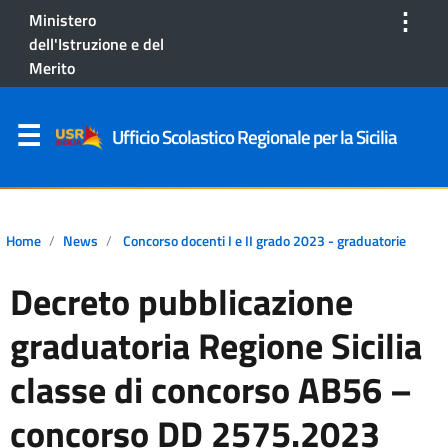
⋮
Ministero
dell'Istruzione e del
Merito
Ufficio Scolastico Regionale per la Sicilia
Home
News
Concorso docenti I e II grado 2023 - graduatorie
Decreto pubblicazione
graduatoria Regione Sicilia
classe di concorso AB56 –
concorso DD 2575.2023