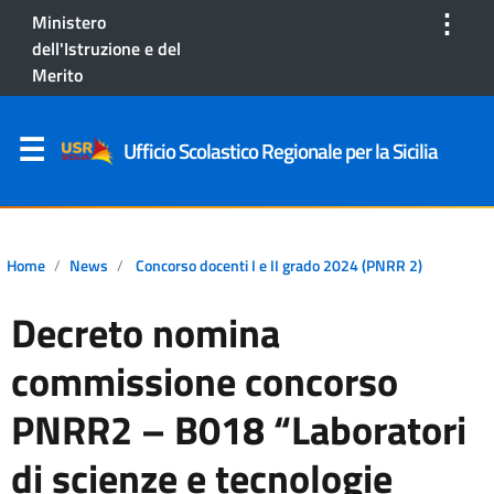
⋮
Ministero
dell'Istruzione e del
Merito
Ufficio Scolastico Regionale per la Sicilia
Home
News
Concorso docenti I e II grado 2024 (PNRR 2)
Decreto nomina
commissione concorso
PNRR2 – B018 “Laboratori
di scienze e tecnologie