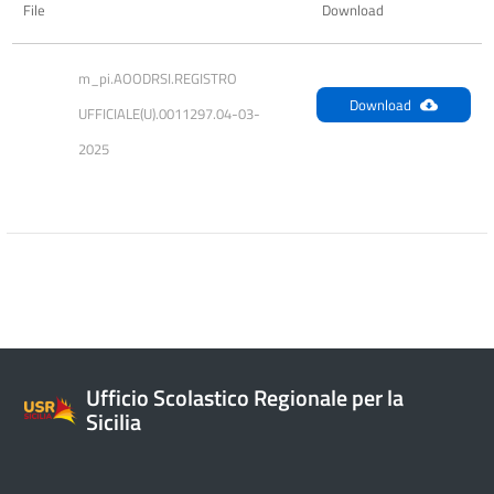
File
Download
m_pi.AOODRSI.REGISTRO 
Download
UFFICIALE(U).0011297.04-03-
2025
Ufficio Scolastico Regionale per la
Sicilia