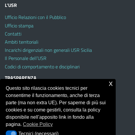
L’USR
Ufficio Relazioni con il Pubblico
Ufficio stampa
Contatti
Ambiti territoriali
Incarichi dirigenziali non generali USR Sicilia
Il Personale dell’USR
Codici di comportamento e disciplinari
TRASPARENZA
x
Questo sito rilascia cookies tecnici per
Albo on line
consentirne il funzionamento, anche di terza
Amministrazione Trasparente
parte (ma non extra UE). Per saperne di più sui
Pubblici proclami
cookies e su come gestirli, consulta la policy
PTPCT per le Istituzioni scolastiche della Sicilia
disponibile nell'apposito link in fondo alla
Whistleblowing
pagina.
Cookie Policy
Obiettivi di Accessibilità
Tecnici (necessari)
Tecnici (necessari)