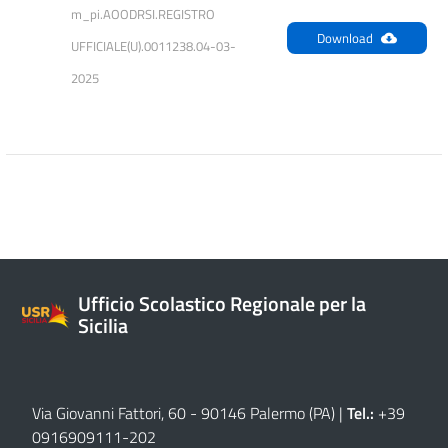
m_pi.AOODRSI.REGISTRO 
Download
UFFICIALE(U).0011238.04-03-
2025
Ufficio Scolastico Regionale per la
Sicilia
Via Giovanni Fattori, 60 - 90146 Palermo (PA)
|
Tel.:
+39
0916909111
-
202