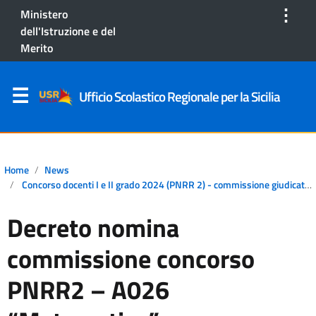
⋮
Ministero
dell'Istruzione e del
Merito
Ufficio Scolastico Regionale per la Sicilia
Home
News
Concorso docenti I e II grado 2024 (PNRR 2) - commissione giudicatrice
Decreto nomina
commissione concorso
PNRR2 – A026