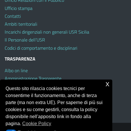
Ufficio Relazioni con il Pubblico
Ufficio stampa
Contatti
Ambiti territoriali
Incarichi dirigenziali non generali USR Sicilia
Il Personale dell’USR
Codici di comportamento e disciplinari
TRASPARENZA
Albo on line
Amministrazione Trasparente
x
Pubblici proclami
Questo sito rilascia cookies tecnici per
PTPCT per le Istituzioni scolastiche della Sicilia
consentirne il funzionamento, anche di terza
Whistleblowing
parte (ma non extra UE). Per saperne di più sui
Obiettivi di Accessibilità
cookies e su come gestirli, consulta la policy
disponibile nell'apposito link in fondo alla
pagina.
Cookie Policy