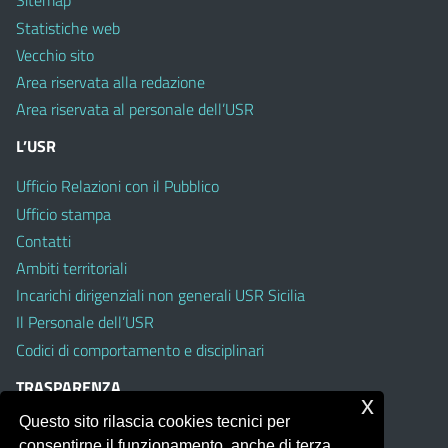
Sitemap
Statistiche web
Vecchio sito
Area riservata alla redazione
Area riservata al personale dell’USR
L’USR
Ufficio Relazioni con il Pubblico
Ufficio stampa
Contatti
Ambiti territoriali
Incarichi dirigenziali non generali USR Sicilia
Il Personale dell’USR
Codici di comportamento e disciplinari
TRASPARENZA
x
Questo sito rilascia cookies tecnici per
Albo on line
consentirne il funzionamento, anche di terza