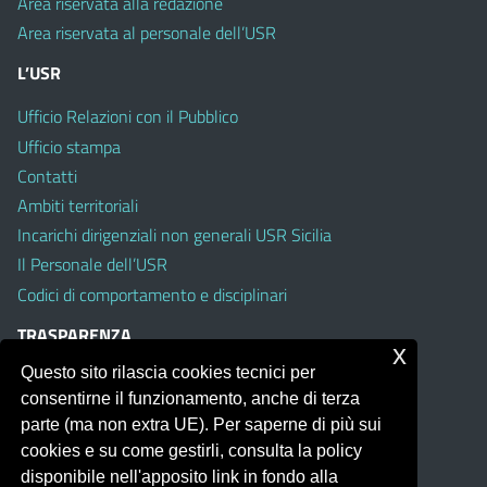
Area riservata alla redazione
Area riservata al personale dell’USR
L’USR
Ufficio Relazioni con il Pubblico
Ufficio stampa
Contatti
Ambiti territoriali
Incarichi dirigenziali non generali USR Sicilia
Il Personale dell’USR
Codici di comportamento e disciplinari
TRASPARENZA
x
Questo sito rilascia cookies tecnici per
Albo on line
consentirne il funzionamento, anche di terza
Amministrazione Trasparente
parte (ma non extra UE). Per saperne di più sui
Pubblici proclami
cookies e su come gestirli, consulta la policy
PTPCT per le Istituzioni scolastiche della Sicilia
disponibile nell'apposito link in fondo alla