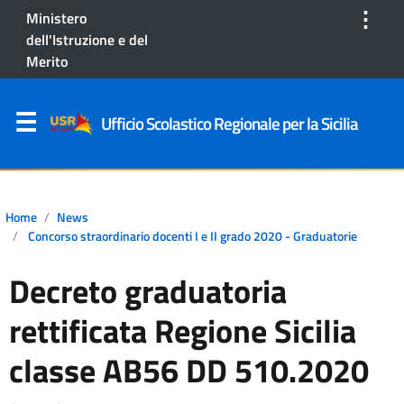
⋮
Ministero
dell'Istruzione e del
Merito
Ufficio Scolastico Regionale per la Sicilia
Home
News
Concorso straordinario docenti I e II grado 2020 - Graduatorie
Decreto graduatoria
rettificata Regione Sicilia
classe AB56 DD 510.2020