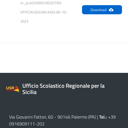
m_pi.AOODRSI.REGISTRO 
Download
UFFICIALE(U).0043493.06-10-
2023
Ufficio Scolastico Regionale per la
Sicilia
Via Giovanni Fattori, 60 - 90146 Palermo (PA)
|
Tel.:
+39
0916909111
-
202