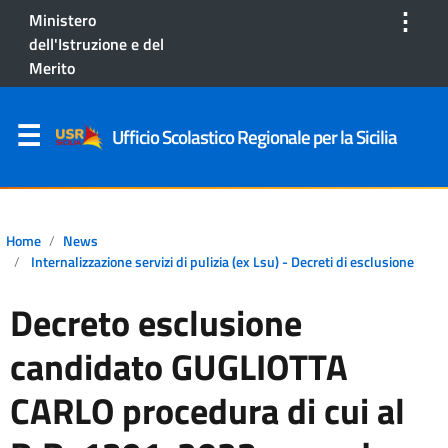
⋮
Ministero
dell'Istruzione e del
Merito
Ufficio Scolastico Regionale per la Sicilia
Home
News
Internalizzazione servizi di pulizia (ex Lsu) - Decreti di esclusione
Decreto esclusione
candidato GUGLIOTTA
CARLO procedura di cui al