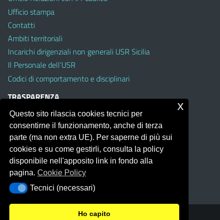
Ufficio stampa
Contatti
Ambiti territoriali
Incarichi dirigenziali non generali USR Sicilia
Il Personale dell’USR
Codici di comportamento e disciplinari
TRASPARENZA
x
Questo sito rilascia cookies tecnici per
Albo on line
consentirne il funzionamento, anche di terza
Amministrazione Trasparente
parte (ma non extra UE). Per saperne di più sui
Pubblici proclami
cookies e su come gestirli, consulta la policy
PTPCT per le Istituzioni scolastiche della Sicilia
disponibile nell'apposito link in fondo alla
Whistleblowing
pagina.
Cookie Policy
Obiettivi di Accessibilità
Tecnici (necessari)
Tecnici (necessari)
Ho capito