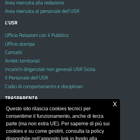
Area riservata alla redazione
Area riservata al personale dell’USR
L’USR
Ufficio Relazioni con il Pubblico
Ufficio stampa
Contatti
Ambiti territoriali
Incarichi dirigenziali non generali USR Sicilia
Il Personale dell’USR
Codici di comportamento e disciplinari
TRASPARENZA
x
Questo sito rilascia cookies tecnici per
Albo on line
consentirne il funzionamento, anche di terza
Amministrazione Trasparente
parte (ma non extra UE). Per saperne di più sui
Pubblici proclami
cookies e su come gestirli, consulta la policy
PTPCT per le Istituzioni scolastiche della Sicilia
disponibile nell'apposito link in fondo alla