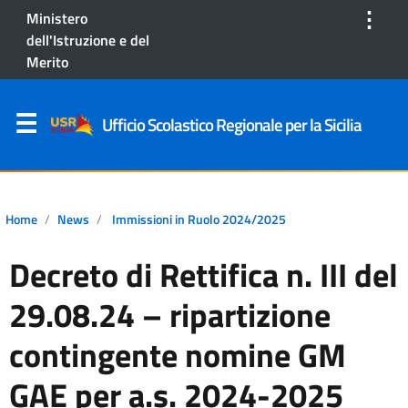
⋮
Ministero
dell'Istruzione e del
Merito
Ufficio Scolastico Regionale per la Sicilia
Home
News
Immissioni in Ruolo 2024/2025
Decreto di Rettifica n. III del
29.08.24 – ripartizione
contingente nomine GM
GAE per a.s. 2024-2025