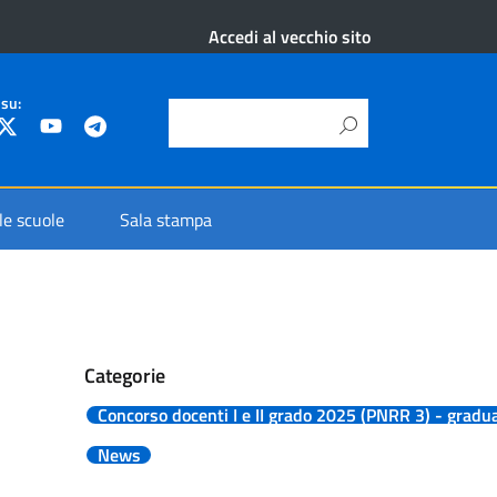
Accedi al vecchio sito
 su:
 le scuole
Sala stampa
Categorie
Concorso docenti I e II grado 2025 (PNRR 3) - gradua
News