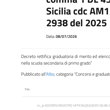
Sicilia cdc AM
2938 del 2025
Data:
08/07/2026
Decreto rettifica graduatoria di merito ed elen
nella scuola secondaria di primo grado”
Pubblicato all’
Albo
, categoria “Concorsi e graduato
File
m_pi.AOODRSI.REGISTRO UFFICIALE(U).0035130.08-