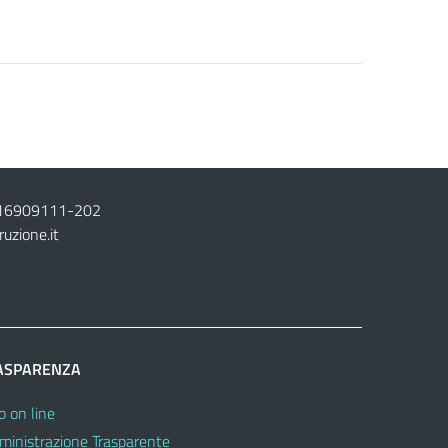
16909111
-
202
ruzione.it
ASPARENZA
o on line
inistrazione Trasparente