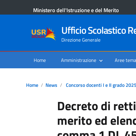
Ministero dell'Istruzione e del Merito
Ufficio Scolastico Re
Direzione Generale
Home
Amministrazione
Aree tema
Home
News
Concorso docenti I e II grado 202
Decreto di rett
merito ed elenc
comma 1 DL 45