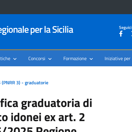
gionale per la Sicilia
Seguici
tiche
Concorsi
Formazione
Iniziative per
5 (PNRR 3) - graduatorie
ifica graduatoria di
o idonei ex art. 2
/2025 Regione