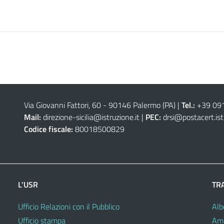
Via Giovanni Fattori, 60 - 90146 Palermo (PA)
|
Tel.:
+39 09
Mail:
direzione-sicilia@istruzione.it
|
PEC:
drsi@postacert.ist
Codice fiscale:
80018500829
L’USR
TR
Ufficio Relazioni con il Pubblico
Alb
Ufficio stampa
Amm