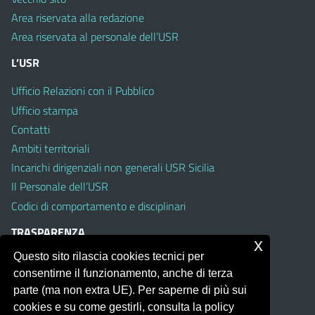
Area riservata alla redazione
Area riservata al personale dell’USR
L’USR
Ufficio Relazioni con il Pubblico
Ufficio stampa
Contatti
Ambiti territoriali
Incarichi dirigenziali non generali USR Sicilia
Il Personale dell’USR
Codici di comportamento e disciplinari
TRASPARENZA
x
Questo sito rilascia cookies tecnici per
Albo on line
consentirne il funzionamento, anche di terza
Amministrazione Trasparente
parte (ma non extra UE). Per saperne di più sui
Pubblici proclami
cookies e su come gestirli, consulta la policy