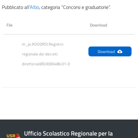
Pubblicato all’
Albo
, categoria “Concorsi e graduatorie”.
File
Download
m_pi.AOODRSI.Registro 
Download
regionale dei decreti 
direttoriali(R).0000486.01-0
Ufficio Scolastico Regionale per la