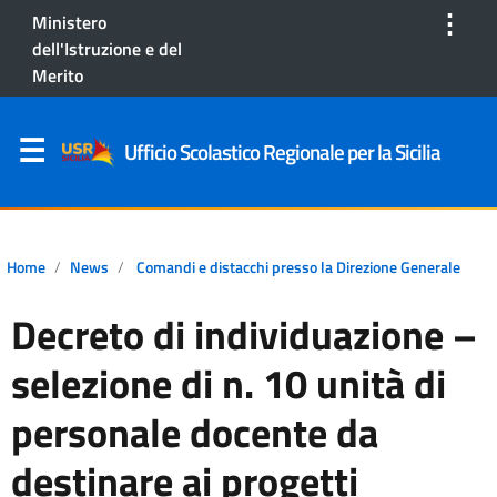
⋮
Ministero
dell'Istruzione e del
Merito
Ufficio Scolastico Regionale per la Sicilia
Home
News
Comandi e distacchi presso la Direzione Generale
Decreto di individuazione –
selezione di n. 10 unità di
personale docente da
destinare ai progetti