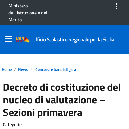
⋮
Ministero
dell'Istruzione e del
Merito
Ufficio Scolastico Regionale per la Sicilia
Home
News
Concorsi e bandi di gara
Decreto di costituzione del
nucleo di valutazione –
Sezioni primavera
Categorie