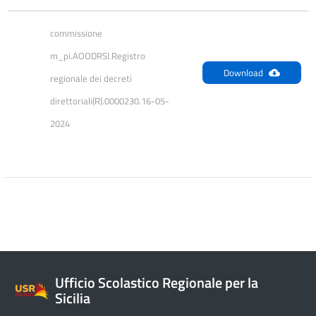
commissione 
m_pi.AOODRSI.Registro 
Download
regionale dei decreti 
direttoriali(R).0000230.16-05-
2024
Ufficio Scolastico Regionale per la
Sicilia