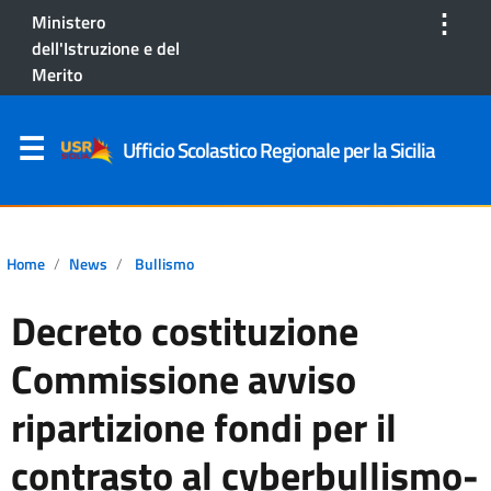
⋮
Ministero
dell'Istruzione e del
Merito
Ufficio Scolastico Regionale per la Sicilia
Home
News
Bullismo
Decreto costituzione
Commissione avviso
ripartizione fondi per il
contrasto al cyberbullismo-