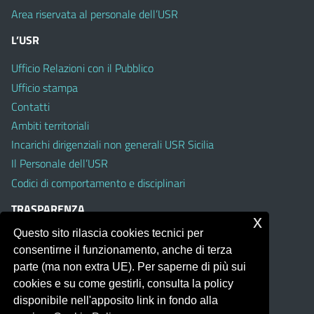
Area riservata al personale dell’USR
L’USR
Ufficio Relazioni con il Pubblico
Ufficio stampa
Contatti
Ambiti territoriali
Incarichi dirigenziali non generali USR Sicilia
Il Personale dell’USR
Codici di comportamento e disciplinari
TRASPARENZA
x
Questo sito rilascia cookies tecnici per
Albo on line
consentirne il funzionamento, anche di terza
Amministrazione Trasparente
parte (ma non extra UE). Per saperne di più sui
Pubblici proclami
cookies e su come gestirli, consulta la policy
PTPCT per le Istituzioni scolastiche della Sicilia
disponibile nell'apposito link in fondo alla
Whistleblowing