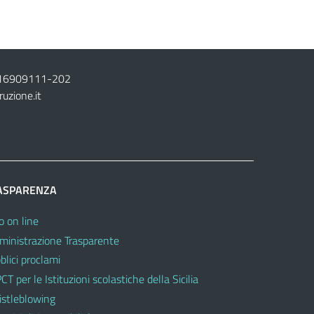
16909111
-
202
ruzione.it
ASPARENZA
o on line
inistrazione Trasparente
blici proclami
CT per le Istituzioni scolastiche della Sicilia
stleblowing