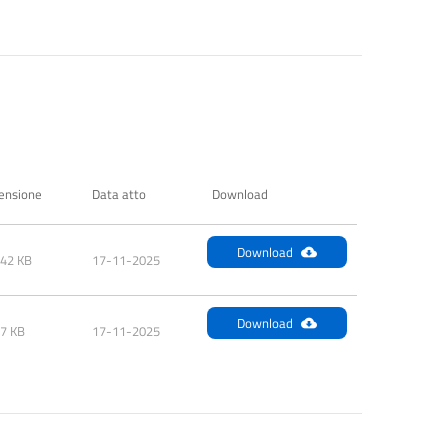
ensione
Data atto
Download
Download
.42 KB
17-11-2025
Download
47 KB
17-11-2025