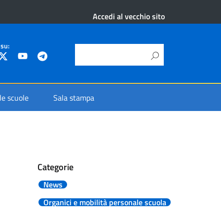
Accedi al vecchio sito
 su:
 le scuole
Sala stampa
Categorie
News
Organici e mobilità personale scuola