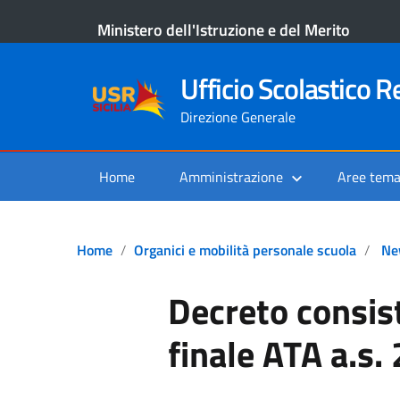
Ministero dell'Istruzione e del Merito
Ufficio Scolastico Re
Direzione Generale
Home
Amministrazione
Aree tema
Home
Organici e mobilità personale scuola
Ne
Decreto consis
finale ATA a.s