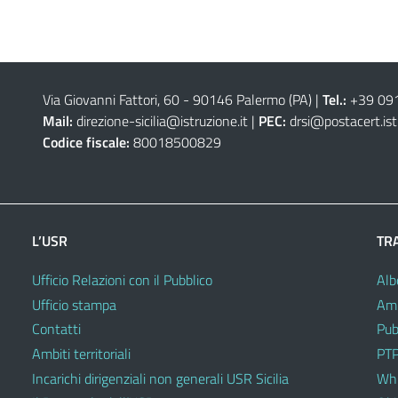
Via Giovanni Fattori, 60 - 90146 Palermo (PA)
|
Tel.:
+39 09
Mail:
direzione-sicilia@istruzione.it
|
PEC:
drsi@postacert.ist
Codice fiscale:
80018500829
L’USR
TR
Ufficio Relazioni con il Pubblico
Alb
Ufficio stampa
Amm
Contatti
Pub
Ambiti territoriali
PTP
Incarichi dirigenziali non generali USR Sicilia
Whi