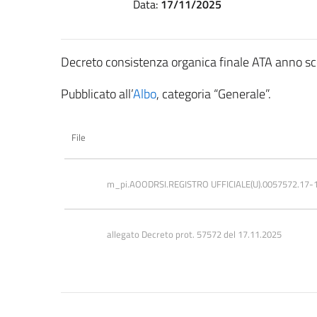
Data:
17/11/2025
Decreto consistenza organica finale ATA anno s
Pubblicato all’
Albo
, categoria “Generale”.
File
m_pi.AOODRSI.REGISTRO UFFICIALE(U).0057572.17-
allegato Decreto prot. 57572 del 17.11.2025