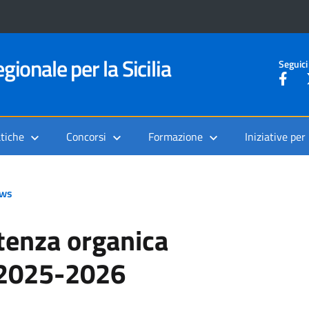
gionale per la Sicilia
Seguici
tiche
Concorsi
Formazione
Iniziative per
ws
tenza organica
. 2025-2026