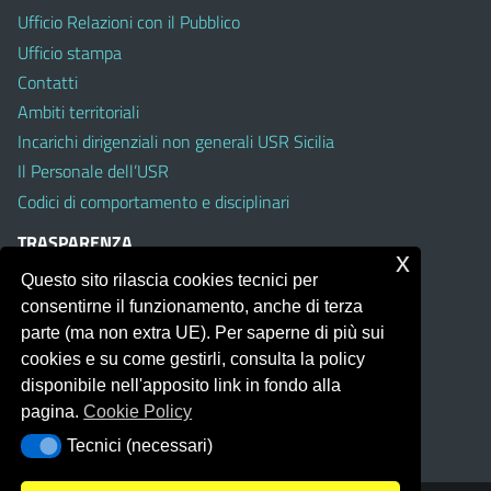
Ufficio Relazioni con il Pubblico
Ufficio stampa
Contatti
Ambiti territoriali
Incarichi dirigenziali non generali USR Sicilia
Il Personale dell’USR
Codici di comportamento e disciplinari
TRASPARENZA
x
Questo sito rilascia cookies tecnici per
Albo on line
consentirne il funzionamento, anche di terza
Amministrazione Trasparente
parte (ma non extra UE). Per saperne di più sui
Pubblici proclami
cookies e su come gestirli, consulta la policy
PTPCT per le Istituzioni scolastiche della Sicilia
disponibile nell'apposito link in fondo alla
Whistleblowing
pagina.
Cookie Policy
Obiettivi di Accessibilità
Tecnici (necessari)
Tecnici (necessari)