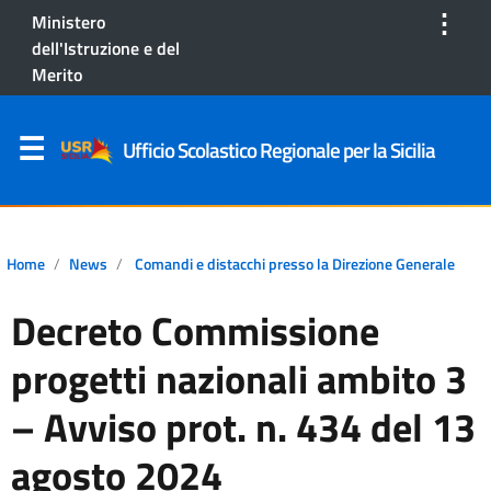
⋮
Ministero
dell'Istruzione e del
Merito
Ufficio Scolastico Regionale per la Sicilia
Home
News
Comandi e distacchi presso la Direzione Generale
Decreto Commissione
progetti nazionali ambito 3
– Avviso prot. n. 434 del 13
agosto 2024