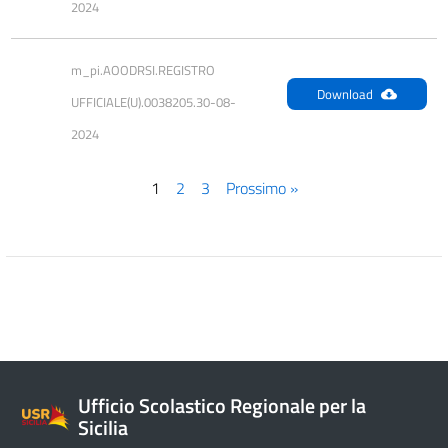
2024
m_pi.AOODRSI.REGISTRO 
Download
UFFICIALE(U).0038205.30-08-
2024
1
2
3
Prossimo »
Ufficio Scolastico Regionale per la
Sicilia