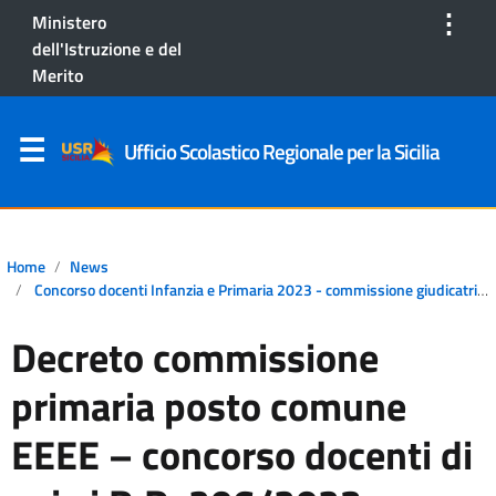
⋮
Ministero
dell'Istruzione e del
Merito
Ufficio Scolastico Regionale per la Sicilia
Home
News
Concorso docenti Infanzia e Primaria 2023 - commissione giudicatrice
Decreto commissione
primaria posto comune
EEEE – concorso docenti di