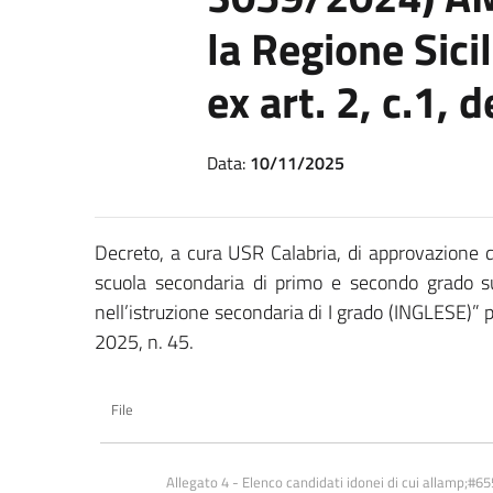
la Regione Sici
ex art. 2, c.1, 
Data:
10/11/2025
Decreto, a cura USR Calabria, di approvazione de
scuola secondaria di primo e secondo grado s
nell’istruzione secondaria di I grado (INGLESE)” per
2025, n. 45.
File
Allegato 4 - Elenco candidati idonei di cui allamp;#655