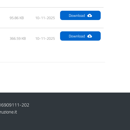
Download
95.86 KB
10-11-2025
Download
366.59 KB
10-11-2025
16909111
-
202
ruzione.it