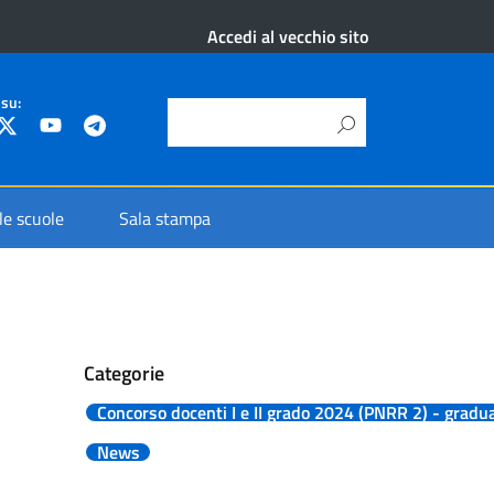
Accedi al vecchio sito
 su:
 le scuole
Sala stampa
Categorie
Concorso docenti I e II grado 2024 (PNRR 2) - gradua
News