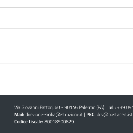
Via Giovanni Fattori, 60 - 90146 Palermo (PA)
|
Tel.:
+39 09
Mail:
direzione-sicilia@istruzione.it
|
PEC:
drsi@postacert.ist
Codice fiscale:
80018500829