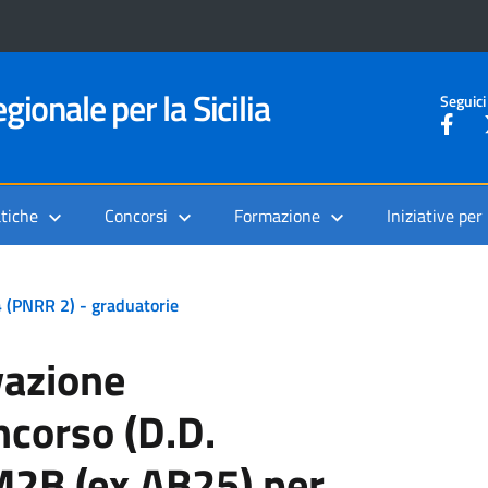
gionale per la Sicilia
Seguici
tiche
Concorsi
Formazione
Iniziative per
4 (PNRR 2) - graduatorie
vazione
ncorso (D.D.
2B (ex AB25) per