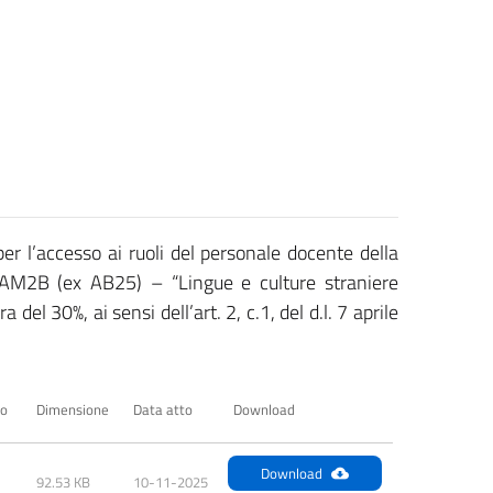
er l’accesso ai ruoli del personale docente della
 AM2B (ex AB25) – “Lingue e culture straniere
del 30%, ai sensi dell’art. 2, c.1, del d.l. 7 aprile
to
Dimensione
Data atto
Download
Download
92.53 KB
10-11-2025