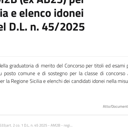
lia e elenco idonei
del D.L. n. 45/2025
lla graduatoria di merito del Concorso per titoli ed esami p
u posto comune e di sostegno per la classe di concorso
 la Regione Sicilia e elenchi dei candidati idonei nella misura 
Atto/Documen
33;art. 2 co. 1 D.L. n. 45 2025 - AM2B - regi...