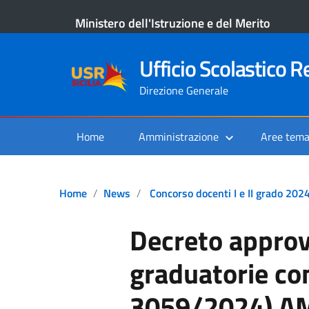
Ministero dell'Istruzione e del Merito
Ufficio Scolastico Re
Direzione Generale
Home
Amministrazione
Aree tema
Home
News
Concorso docenti I e II grado 202
Decreto appro
graduatorie co
3059/2024) AM