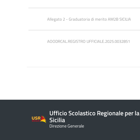
Allegato 2 - Graduatoria di merito AM2B SICILIA
AOODRCAL.REGISTRO UFFICIALE.2025.0032851
Ufficio Scolastico Regionale per la
Sicilia
Direzione Generale