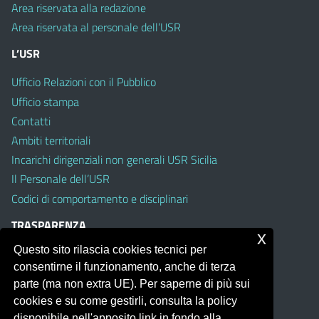
Area riservata alla redazione
Area riservata al personale dell’USR
L’USR
Ufficio Relazioni con il Pubblico
Ufficio stampa
Contatti
Ambiti territoriali
Incarichi dirigenziali non generali USR Sicilia
Il Personale dell’USR
Codici di comportamento e disciplinari
TRASPARENZA
x
Questo sito rilascia cookies tecnici per
Albo on line
consentirne il funzionamento, anche di terza
Amministrazione Trasparente
parte (ma non extra UE). Per saperne di più sui
Pubblici proclami
cookies e su come gestirli, consulta la policy
PTPCT per le Istituzioni scolastiche della Sicilia
disponibile nell'apposito link in fondo alla