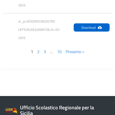
2025
m_pi.AOODRSI.REGISTRO 
Download
UFFICIALE(U).0009728.24-02-
2025
1
2
3
…
10
Prossimo »
Ufficio Scolastico Regionale per la
Sicilia