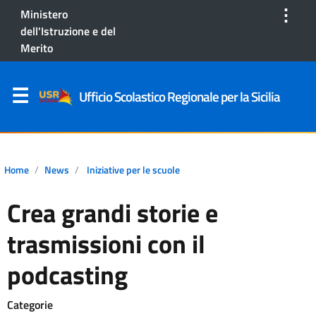
⋮
Ministero
dell'Istruzione e del
Merito
Ufficio Scolastico Regionale per la Sicilia
Home
News
Iniziative per le scuole
Crea grandi storie e
trasmissioni con il
podcasting
Categorie