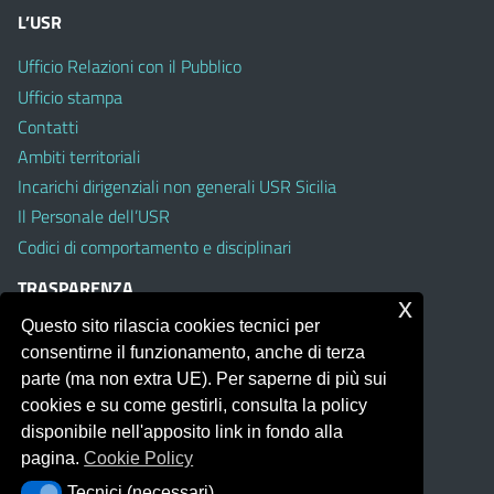
L’USR
Ufficio Relazioni con il Pubblico
Ufficio stampa
Contatti
Ambiti territoriali
Incarichi dirigenziali non generali USR Sicilia
Il Personale dell’USR
Codici di comportamento e disciplinari
TRASPARENZA
x
Questo sito rilascia cookies tecnici per
Albo on line
consentirne il funzionamento, anche di terza
Amministrazione Trasparente
parte (ma non extra UE). Per saperne di più sui
Pubblici proclami
cookies e su come gestirli, consulta la policy
PTPCT per le Istituzioni scolastiche della Sicilia
disponibile nell'apposito link in fondo alla
Whistleblowing
pagina.
Cookie Policy
Obiettivi di Accessibilità
Tecnici (necessari)
Tecnici (necessari)