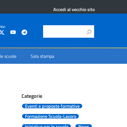
Accedi al vecchio sito
 su:
 le scuole
Sala stampa
Categorie
Eventi e proposte formative
Formazione Scuola-Lavoro
Iniziative per le scuole
News