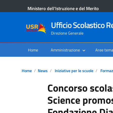
Ministero dell'Istruzione e del Merito
Ufficio Scolastico Re
Direzione Generale
Home
Amministrazione
Aree tema
Home
News
Iniziative per le scuole
Formaz
Concorso scola
Science promos
Fondazione Dia