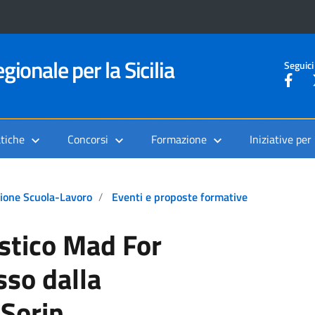
gionale per la Sicilia
Seguici
tiche
Concorsi
Formazione
Iniziative per
ione Scuola-Lavoro
Eventi e proposte formative
stico Mad For
so dalla
Sorin