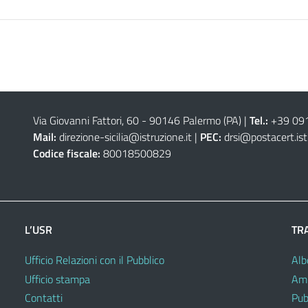
Via Giovanni Fattori, 60 - 90146 Palermo (PA)
|
Tel.:
+39 09
Mail:
direzione-sicilia@istruzione.it
|
PEC:
drsi@postacert.ist
Codice fiscale:
80018500829
L’USR
TR
Ufficio Relazioni con il Pubblico
Alb
Ufficio stampa
Amm
Contatti
Pub