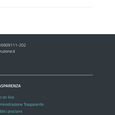
16909111
-
202
ruzione.it
ASPARENZA
o on line
inistrazione Trasparente
blici proclami