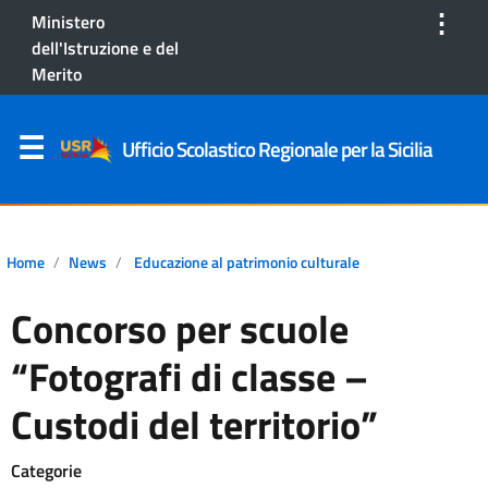
⋮
Ministero
dell'Istruzione e del
Merito
Ufficio Scolastico Regionale per la Sicilia
Home
News
Educazione al patrimonio culturale
Concorso per scuole
“Fotografi di classe –
Custodi del territorio”
Categorie