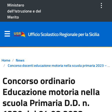
⋮
Ministero
dell'Istruzione e del
Merito
Ufficio Scolastico Regionale per la Sicilia
Home
News
Concorso docenti educazione motoria nella scuola primaria 2023 – Prove orali
Concorso ordinario
Educazione motoria nella
scuola Primaria D.D. n.