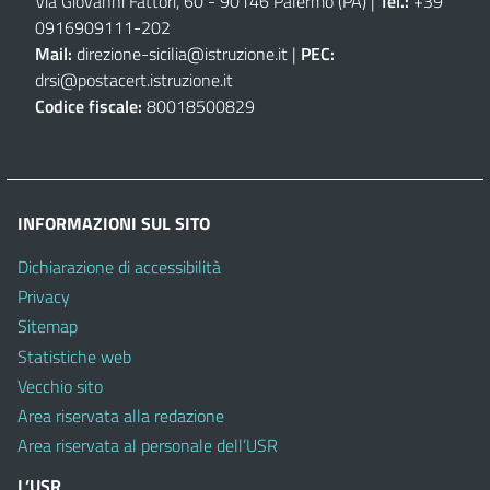
Via Giovanni Fattori, 60 - 90146 Palermo (PA)
|
Tel.:
+39
0916909111
-
202
Mail:
direzione-sicilia@istruzione.it
|
PEC:
drsi@postacert.istruzione.it
Codice fiscale:
80018500829
INFORMAZIONI SUL SITO
Dichiarazione di accessibilità
Privacy
Sitemap
Statistiche web
Vecchio sito
Area riservata alla redazione
Area riservata al personale dell’USR
L’USR