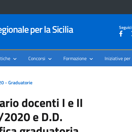
gionale per la Sicilia
Seguici
tiche
Concorsi
Formazione
Iniziative per
020 - Graduatorie
rio docenti I e II
/2020 e D.D.
fica graduatoria