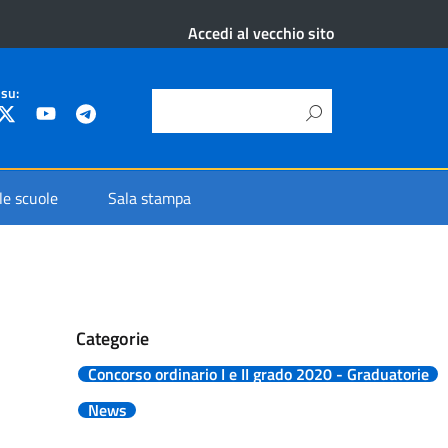
Accedi al vecchio sito
 su:
 le scuole
Sala stampa
Categorie
Concorso ordinario I e II grado 2020 - Graduatorie
News