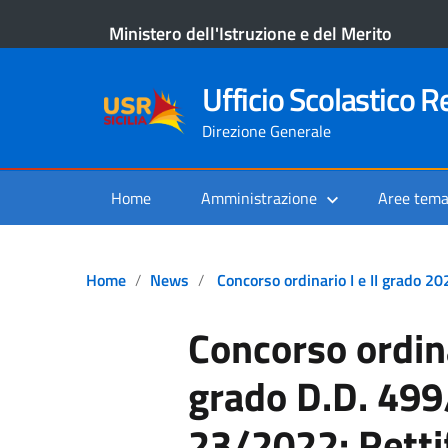
Ministero dell'Istruzione e del Merito
Ufficio Scolastico Re
Direzione Generale
Home
Amministrazione
Aree tema
Home
News
Concorso ordinario I e II grado 2
Concorso ordina
grado D.D. 499
23/2022: Retti