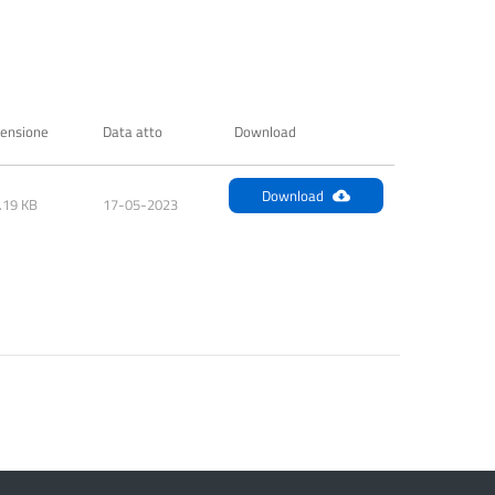
ensione
Data atto
Download
Download
.19 KB
17-05-2023