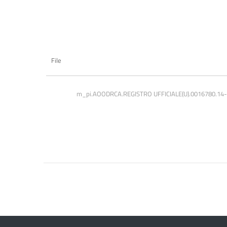
File
m_pi.AOODRCA.REGISTRO UFFICIALE(U).0016780.14