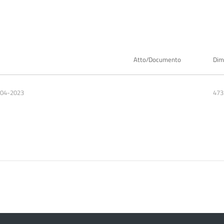
Atto/Documento
Dim
-04-2023
473