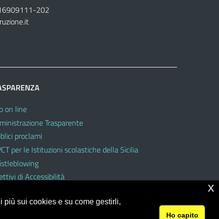
16909111
-
202
ruzione.it
ASPARENZA
o on line
inistrazione Trasparente
blici proclami
CT per le Istituzioni scolastiche della Sicilia
stleblowing
ttivi di Accessibilità
x
 più sui cookies e su come gestirli,
Ho capito