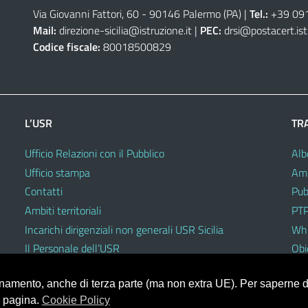
Via Giovanni Fattori, 60 - 90146 Palermo (PA)
|
Tel.:
+39 09
Mail:
direzione-sicilia@istruzione.it
|
PEC:
drsi@postacert.ist
Codice fiscale:
80018500829
L’USR
TR
Ufficio Relazioni con il Pubblico
Alb
Ufficio stampa
Amm
Contatti
Pub
Ambiti territoriali
PTP
Incarichi dirigenziali non generali USR Sicilia
Whi
Il Personale dell’USR
Obie
Codici di comportamento e disciplinari
ionamento, anche di terza parte (ma non extra UE). Per saperne di
a pagina.
Cookie Policy