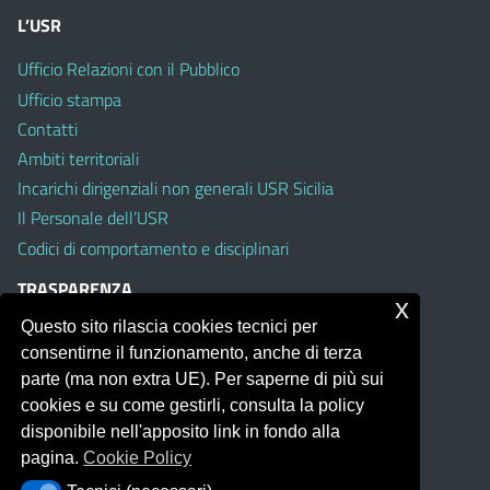
L’USR
Ufficio Relazioni con il Pubblico
Ufficio stampa
Contatti
Ambiti territoriali
Incarichi dirigenziali non generali USR Sicilia
Il Personale dell’USR
Codici di comportamento e disciplinari
TRASPARENZA
x
Questo sito rilascia cookies tecnici per
Albo on line
consentirne il funzionamento, anche di terza
Amministrazione Trasparente
parte (ma non extra UE). Per saperne di più sui
Pubblici proclami
cookies e su come gestirli, consulta la policy
PTPCT per le Istituzioni scolastiche della Sicilia
disponibile nell'apposito link in fondo alla
Whistleblowing
pagina.
Cookie Policy
Obiettivi di Accessibilità