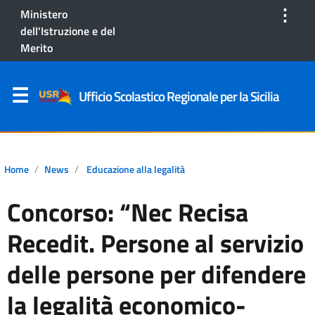
⋮
Ministero
dell'Istruzione e del
Merito
Ufficio Scolastico Regionale per la Sicilia
Home
News
Educazione alla legalità
Concorso: “Nec Recisa
Recedit. Persone al servizio
delle persone per difendere
la legalità economico-