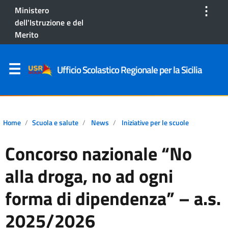
⋮
Ministero
dell'Istruzione e del
Merito
Ufficio Scolastico Regionale per la Sicilia
Home
Scuola e salute
News
Iniziative per le scuole
Concorso nazionale “No
alla droga, no ad ogni
forma di dipendenza” – a.s.
2025/2026