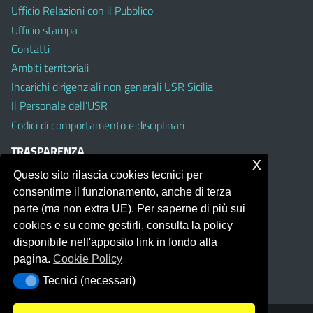
Ufficio Relazioni con il Pubblico
Ufficio stampa
Contatti
Ambiti territoriali
Incarichi dirigenziali non generali USR Sicilia
Il Personale dell’USR
Codici di comportamento e disciplinari
TRASPARENZA
x
Questo sito rilascia cookies tecnici per
Albo on line
consentirne il funzionamento, anche di terza
Amministrazione Trasparente
parte (ma non extra UE). Per saperne di più sui
Pubblici proclami
cookies e su come gestirli, consulta la policy
PTPCT per le Istituzioni scolastiche della Sicilia
disponibile nell'apposito link in fondo alla
Whistleblowing
pagina.
Cookie Policy
Obiettivi di Accessibilità
Tecnici (necessari)
Tecnici (necessari)