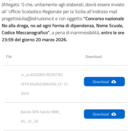
(Allegato 1) che, unitamente agli elaborati, dovrà essere inviato
all’ Ufficio Scolastico Regionale per la Sicilia all’indirizzo mail
progettisicilia@istruzione.it e con oggetto
“Concorso nazionale
No alla droga, no ad ogni forma di dipendenza, Nome Scuole,
Codice Meccanografico”
, a pena di inammissibilità,
entro le ore
23:59 del giorno 20 marzo 2026.
File
Download
m_pi.AOODRSI.REGISTRO 
Download
UFFICIALE(U).0064592.23-12-
2025
Bando DPA Salute MIM_ 
Download
AS_25_26