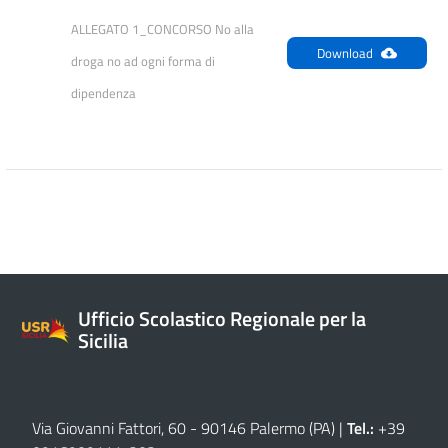
ALLEGATO 1_CONCORSO No alla 
Download
droga no ad ogni forma di 
dipendenza
Ufficio Scolastico Regionale per la
Sicilia
Via Giovanni Fattori, 60 - 90146 Palermo (PA)
|
Tel.:
+39