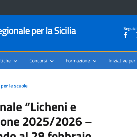
gionale per la Sicilia
Seguici
tiche
Concorsi
Formazione
Iniziative per
e per le scuole
nale “Licheni e
zione 2025/2026 –
ndo al 28 febbraio