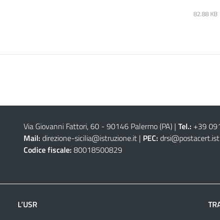
82.88 KB
Via Giovanni Fattori, 60 - 90146 Palermo (PA)
|
Tel.:
+39 09
Mail:
direzione-sicilia@istruzione.it
|
PEC:
drsi@postacert.ist
Codice fiscale:
80018500829
L’USR
TR