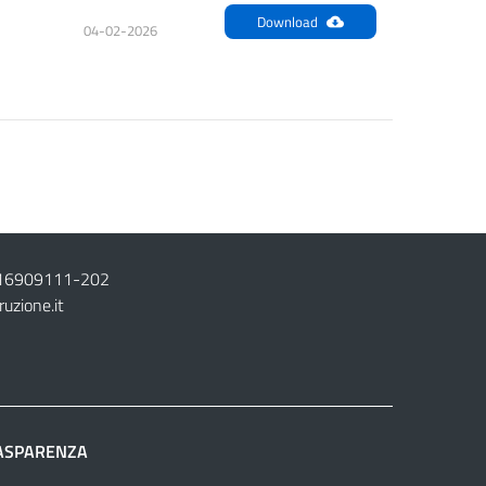
Download
04-02-2026
16909111
-
202
ruzione.it
ASPARENZA