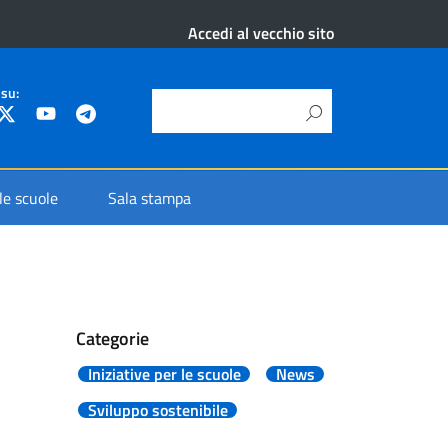
Accedi al vecchio sito
 su:
 le scuole
Sala stampa
Categorie
Iniziative per le scuole
News
Sviluppo sostenibile