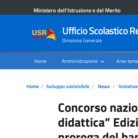
Ministero dell'Istruzione e del Merito
Ufficio Scolastico Re
Direzione Generale
Home
Amministrazione
Aree tema
Home
Sviluppo sostenibile
News
Iniziativ
Concorso nazio
didattica” Edi
proroga del ba