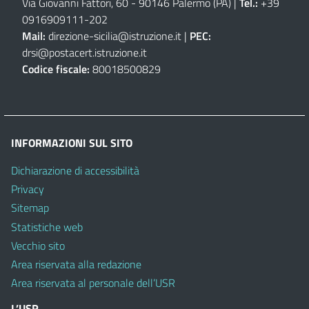
Via Giovanni Fattori, 60 - 90146 Palermo (PA)
|
Tel.:
+39
0916909111
-
202
Mail:
direzione-sicilia@istruzione.it
|
PEC:
drsi@postacert.istruzione.it
Codice fiscale:
80018500829
INFORMAZIONI SUL SITO
Dichiarazione di accessibilità
Privacy
Sitemap
Statistiche web
Vecchio sito
Area riservata alla redazione
Area riservata al personale dell’USR
L’USR