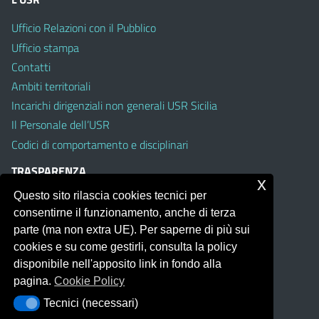
Ufficio Relazioni con il Pubblico
Ufficio stampa
Contatti
Ambiti territoriali
Incarichi dirigenziali non generali USR Sicilia
Il Personale dell’USR
Codici di comportamento e disciplinari
TRASPARENZA
x
Questo sito rilascia cookies tecnici per
Albo on line
consentirne il funzionamento, anche di terza
Amministrazione Trasparente
parte (ma non extra UE). Per saperne di più sui
Pubblici proclami
cookies e su come gestirli, consulta la policy
PTPCT per le Istituzioni scolastiche della Sicilia
disponibile nell'apposito link in fondo alla
Whistleblowing
pagina.
Cookie Policy
Obiettivi di Accessibilità
Tecnici (necessari)
Tecnici (necessari)