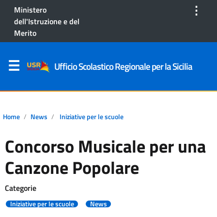
⋮
Ministero
dell'Istruzione e del
Merito
Ufficio Scolastico Regionale per la Sicilia
Home
News
Iniziative per le scuole
Concorso Musicale per una
Canzone Popolare
Categorie
Iniziative per le scuole
News