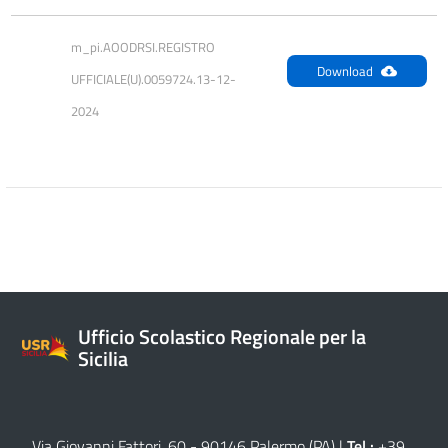
m_pi.AOODRSI.REGISTRO 
Download
UFFICIALE(U).0059724.13-12-
2024
Ufficio Scolastico Regionale per la
Sicilia
Via Giovanni Fattori, 60 - 90146 Palermo (PA)
|
Tel.:
+39