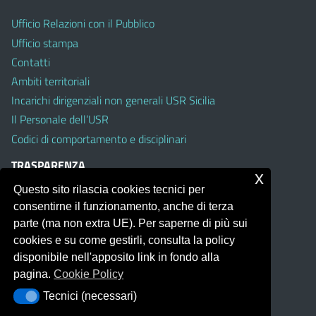
Ufficio Relazioni con il Pubblico
Ufficio stampa
Contatti
Ambiti territoriali
Incarichi dirigenziali non generali USR Sicilia
Il Personale dell’USR
Codici di comportamento e disciplinari
TRASPARENZA
x
Questo sito rilascia cookies tecnici per
Albo on line
consentirne il funzionamento, anche di terza
Amministrazione Trasparente
parte (ma non extra UE). Per saperne di più sui
Pubblici proclami
cookies e su come gestirli, consulta la policy
PTPCT per le Istituzioni scolastiche della Sicilia
disponibile nell'apposito link in fondo alla
Whistleblowing
pagina.
Cookie Policy
Obiettivi di Accessibilità
Tecnici (necessari)
Tecnici (necessari)