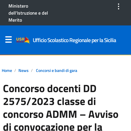
⋮
Ministero
dell'Istruzione e del
Merito
Ufficio Scolastico Regionale per la Sicilia
Home
News
Concorsi e bandi di gara
Concorso docenti DD
2575/2023 classe di
concorso ADMM – Avviso
di convocazione per la