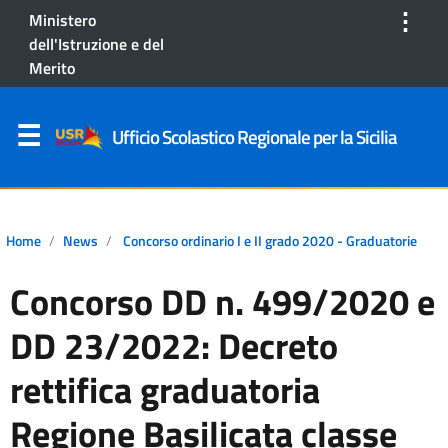
⋮
Ministero
dell'Istruzione e del
Merito
Ufficio Scolastico Regionale per la Sicilia
Home
News
Concorso ordinario I e II grado 2020 - Graduatorie
Concorso DD n. 499/2020 e
DD 23/2022: Decreto
rettifica graduatoria
Regione Basilicata classe