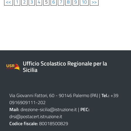
<<
1
2
3
4
5
6
7
8
9
10
>>
Ufficio Scolastico Regionale per la
Sicilia
Via Giovanni Fattori, 60 - 90146 Palermo (PA)
|
Tel.:
+39
0916909111
-
202
Mail:
direzione-sicilia@istruzione.it
|
PEC:
drsi@postacert.istruzione.it
Codice fiscale:
80018500829