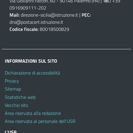
Via Giovanni Fattori, 60 - 90146 Palermo (PA)
|
Tel.:
+39
0916909111
-
202
Mail:
direzione-sicilia@istruzione.it
|
PEC:
drsi@postacert.istruzione.it
Codice fiscale:
80018500829
INFORMAZIONI SUL SITO
Dichiarazione di accessibilità
Privacy
Sitemap
Statistiche web
Vecchio sito
Area riservata alla redazione
Area riservata al personale dell’USR
L’USR