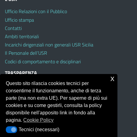
Ufficio Relazioni con il Pubblico
Ufficio stampa
Contatti
Ambiti territoriali
Incarichi dirigenziali non generali USR Sicilia
Il Personale dell’USR
Codici di comportamento e disciplinari
TRASPARENZA
x
Questo sito rilascia cookies tecnici per
Albo on line
consentirne il funzionamento, anche di terza
Amministrazione Trasparente
parte (ma non extra UE). Per saperne di più sui
Pubblici proclami
cookies e su come gestirli, consulta la policy
PTPCT per le Istituzioni scolastiche della Sicilia
disponibile nell'apposito link in fondo alla
Whistleblowing
pagina.
Cookie Policy
Obiettivi di Accessibilità
Tecnici (necessari)
Tecnici (necessari)