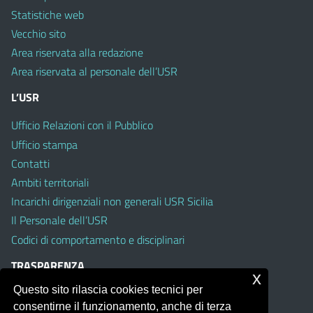
Statistiche web
Vecchio sito
Area riservata alla redazione
Area riservata al personale dell’USR
L’USR
Ufficio Relazioni con il Pubblico
Ufficio stampa
Contatti
Ambiti territoriali
Incarichi dirigenziali non generali USR Sicilia
Il Personale dell’USR
Codici di comportamento e disciplinari
TRASPARENZA
x
Questo sito rilascia cookies tecnici per
Albo on line
consentirne il funzionamento, anche di terza
Amministrazione Trasparente