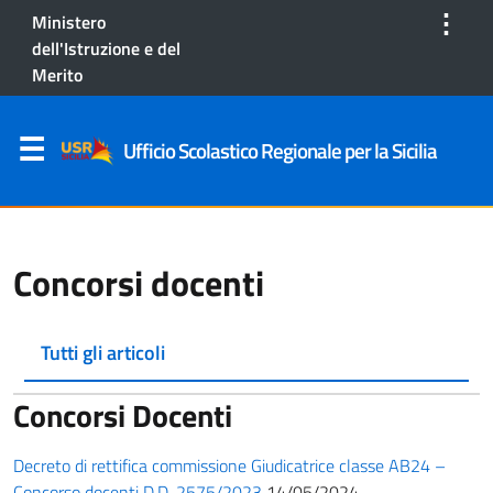
⋮
Ministero
dell'Istruzione e del
Merito
Ufficio Scolastico Regionale per la Sicilia
Concorsi docenti
Tutti gli articoli
Concorsi Docenti
Decreto di rettifica commissione Giudicatrice classe AB24 –
Concorso docenti D.D. 2575/2023
14/05/2024