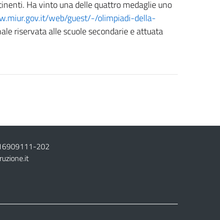
tinenti. Ha vinto una delle quattro medaglie uno
w.miur.gov.it/web/guest/-/olimpiadi-della-
nale riservata alle scuole secondarie e attuata
16909111
-
202
ruzione.it