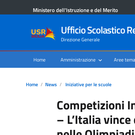
Ministero dell'Istruzione e del Merito
Ufficio Scolastico Re
Direzione Generale
Home
Amministrazione
Aree tema
Home
News
Iniziative per le scuole
Competizioni I
– L’Italia vinc
nelle Olimpiadi