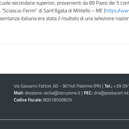
cuole secondarie superiori, provenienti da 89 Paesi dei 5 con
 “Sciascia-Fermi” di Sant’Agata di Militello – ME (
https://ww
esentanza italiana era stata il risultato di una selezione nazio
Via Giovanni Fattori, 60 - 90146 Palermo (PA)
|
Tel.:
+39 09
Mail:
direzione-sicilia@istruzione.it
|
PEC:
drsi@postacert.ist
Codice fiscale:
80018500829