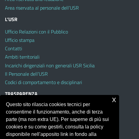
Area riservata al personale dell’USR
L’USR
Ufficio Relazioni con il Pubblico
Ufficio stampa
Contatti
Ambiti territoriali
Incarichi dirigenziali non generali USR Sicilia
Il Personale dell’USR
Codici di comportamento e disciplinari
TRASPARENZA
x
Questo sito rilascia cookies tecnici per
Albo on line
consentirne il funzionamento, anche di terza
Amministrazione Trasparente
parte (ma non extra UE). Per saperne di più sui
Pubblici proclami
cookies e su come gestirli, consulta la policy
PTPCT per le Istituzioni scolastiche della Sicilia
disponibile nell'apposito link in fondo alla