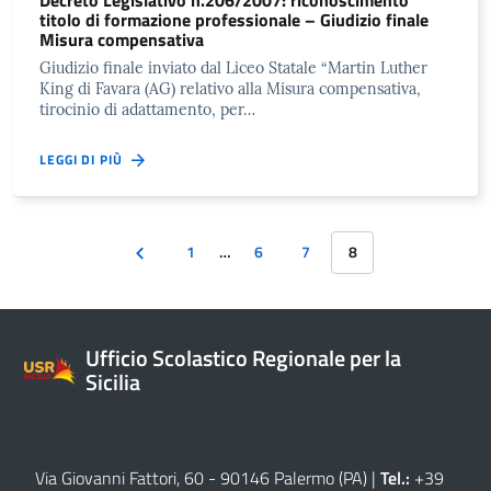
titolo di formazione professionale – Giudizio finale
Misura compensativa
Giudizio finale inviato dal Liceo Statale “Martin Luther
King di Favara (AG) relativo alla Misura compensativa,
tirocinio di adattamento, per…
LEGGI DI PIÙ
1
…
6
7
8
Ufficio Scolastico Regionale per la
Sicilia
Via Giovanni Fattori, 60 - 90146 Palermo (PA)
|
Tel.:
+39