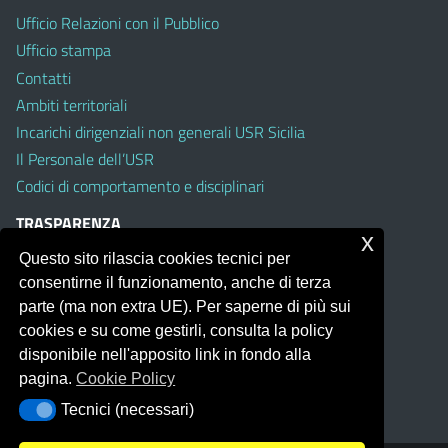
Ufficio Relazioni con il Pubblico
Ufficio stampa
Contatti
Ambiti territoriali
Incarichi dirigenziali non generali USR Sicilia
Il Personale dell’USR
Codici di comportamento e disciplinari
TRASPARENZA
x
Questo sito rilascia cookies tecnici per
Albo on line
consentirne il funzionamento, anche di terza
Amministrazione Trasparente
parte (ma non extra UE). Per saperne di più sui
Pubblici proclami
cookies e su come gestirli, consulta la policy
PTPCT per le Istituzioni scolastiche della Sicilia
disponibile nell'apposito link in fondo alla
Whistleblowing
pagina.
Cookie Policy
Obiettivi di Accessibilità
Tecnici (necessari)
Tecnici (necessari)