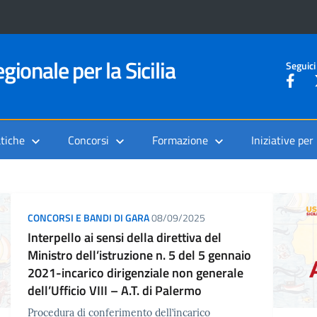
gionale per la Sicilia
Seguici
tiche
Concorsi
Formazione
Iniziative per
CONCORSI E BANDI DI GARA
08/09/2025
Interpello ai sensi della direttiva del
Ministro dell’istruzione n. 5 del 5 gennaio
2021-incarico dirigenziale non generale
dell’Ufficio VIII – A.T. di Palermo
Procedura di conferimento dell’incarico