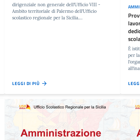
dirigenziale non generale dell’Ufficio VIII -
AMMI
Ambito territoriale di Palermo dell’Ufficio
Prov
scolastico regionale per la Sicilia.…
lavo
dedi
scol
È isti
per la
l’org
all’i
LEGGI DI PIÙ
LEGG