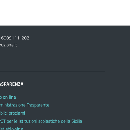
16909111
-
202
ruzione.it
ASPARENZA
o on line
inistrazione Trasparente
blici proclami
CT per le Istituzioni scolastiche della Sicilia
stleblowing