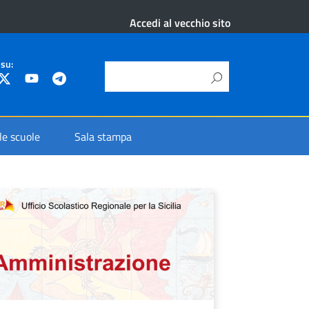
Accedi al vecchio sito
 su:
 le scuole
Sala stampa