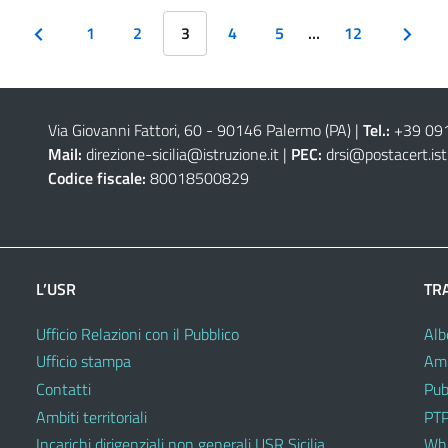
1
2
3
4
5
…
12
Via Giovanni Fattori, 60 - 90146 Palermo (PA)
|
Tel.:
+39 09
Mail:
direzione-sicilia@istruzione.it
|
PEC:
drsi@postacert.ist
Codice fiscale:
80018500829
L’USR
TR
Ufficio Relazioni con il Pubblico
Alb
Ufficio stampa
Amm
Contatti
Pub
Ambiti territoriali
PTP
Incarichi dirigenziali non generali USR Sicilia
Whi