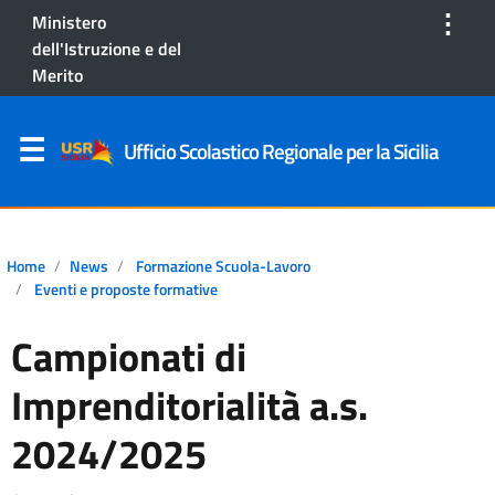
⋮
Ministero
dell'Istruzione e del
Merito
Ufficio Scolastico Regionale per la Sicilia
Home
News
Formazione Scuola-Lavoro
Eventi e proposte formative
Campionati di
Imprenditorialità a.s.
2024/2025