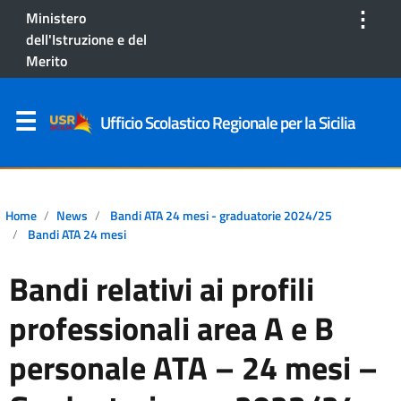
⋮
Ministero
dell'Istruzione e del
Merito
Ufficio Scolastico Regionale per la Sicilia
Home
News
Bandi ATA 24 mesi - graduatorie 2024/25
Bandi ATA 24 mesi
Bandi relativi ai profili
professionali area A e B
personale ATA – 24 mesi –