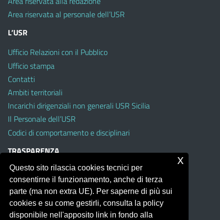
Area riservata alla redazione
Area riservata al personale dell’USR
L’USR
Ufficio Relazioni con il Pubblico
Ufficio stampa
Contatti
Ambiti territoriali
Incarichi dirigenziali non generali USR Sicilia
Il Personale dell’USR
Codici di comportamento e disciplinari
TRASPARENZA
x
Questo sito rilascia cookies tecnici per
Albo on line
consentirne il funzionamento, anche di terza
Amministrazione Trasparente
parte (ma non extra UE). Per saperne di più sui
Pubblici proclami
cookies e su come gestirli, consulta la policy
PTPCT per le Istituzioni scolastiche della Sicilia
disponibile nell'apposito link in fondo alla