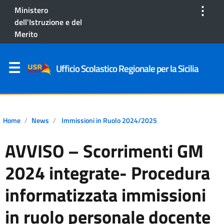
⋮
Ministero
dell'Istruzione e del
Merito
Ufficio Scolastico Regionale per la Sicilia
Home
News
Immissioni in Ruolo 2024/2025
AVVISO – Scorrimenti GM
2024 integrate- Procedura
informatizzata immissioni
in ruolo personale docente