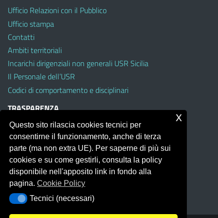
Ufficio Relazioni con il Pubblico
Ufficio stampa
Contatti
Ambiti territoriali
Incarichi dirigenziali non generali USR Sicilia
Il Personale dell’USR
Codici di comportamento e disciplinari
TRASPARENZA
x
Questo sito rilascia cookies tecnici per
Albo on line
consentirne il funzionamento, anche di terza
Amministrazione Trasparente
parte (ma non extra UE). Per saperne di più sui
Pubblici proclami
cookies e su come gestirli, consulta la policy
PTPCT per le Istituzioni scolastiche della Sicilia
disponibile nell'apposito link in fondo alla
Whistleblowing
pagina.
Cookie Policy
Obiettivi di Accessibilità
Tecnici (necessari)
Tecnici (necessari)