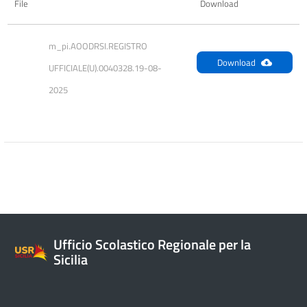
File
Download
m_pi.AOODRSI.REGISTRO 
Download
UFFICIALE(U).0040328.19-08-
2025
Ufficio Scolastico Regionale per la
Sicilia