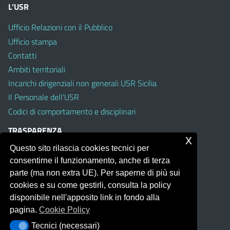
L’USR
Ufficio Relazioni con il Pubblico
Ufficio stampa
Contatti
Ambiti territoriali
Incarichi dirigenziali non generali USR Sicilia
Il Personale dell’USR
Codici di comportamento e disciplinari
TRASPARENZA
x
Questo sito rilascia cookies tecnici per
Albo on line
consentirne il funzionamento, anche di terza
Amministrazione Trasparente
parte (ma non extra UE). Per saperne di più sui
Pubblici proclami
cookies e su come gestirli, consulta la policy
PTPCT per le Istituzioni scolastiche della Sicilia
disponibile nell'apposito link in fondo alla
Whistleblowing
pagina.
Cookie Policy
Obiettivi di Accessibilità
Tecnici (necessari)
Tecnici (necessari)