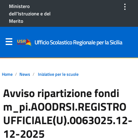
⋮
Ministero
dell'Istruzione e del
Merito
Ufficio Scolastico Regionale per la Sicilia
Home
News
Iniziative per le scuole
Avviso ripartizione fondi
m_pi.AOODRSI.REGISTRO
UFFICIALE(U).0063025.12-
12-2025