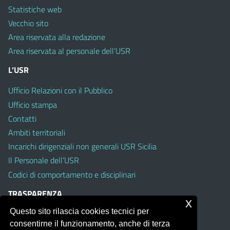
Statistiche web
Vecchio sito
Area riservata alla redazione
Area riservata al personale dell’USR
L’USR
Ufficio Relazioni con il Pubblico
Ufficio stampa
Contatti
Ambiti territoriali
Incarichi dirigenziali non generali USR Sicilia
Il Personale dell’USR
Codici di comportamento e disciplinari
TRASPARENZA
x
Questo sito rilascia cookies tecnici per
Albo on line
consentirne il funzionamento, anche di terza
Amministrazione Trasparente