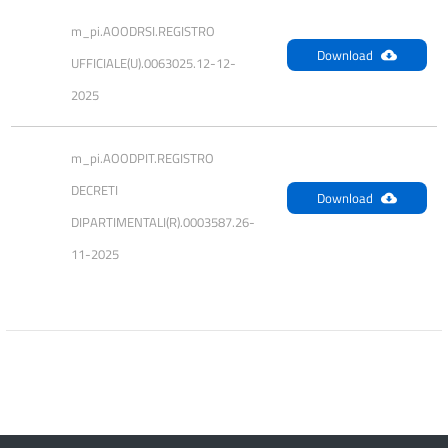
m_pi.AOODRSI.REGISTRO 
Download
UFFICIALE(U).0063025.12-12-
2025
m_pi.AOODPIT.REGISTRO 
DECRETI 
Download
DIPARTIMENTALI(R).0003587.26-
11-2025